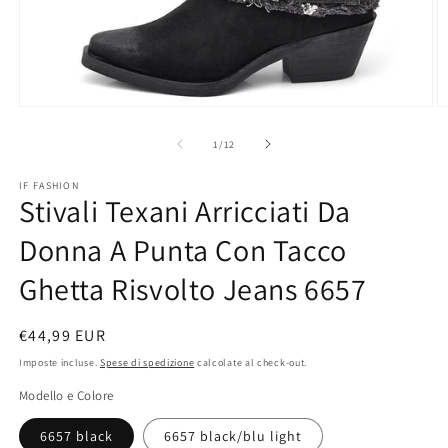
Apri
A
contenuti
c
multimediali
m
su
1
/
12
1
2
in
in
IF FASHION
finestra
fi
Stivali Texani Arricciati Da
modale
m
Donna A Punta Con Tacco
Ghetta Risvolto Jeans 6657
Prezzo
€44,99 EUR
di
Imposte incluse.
Spese di spedizione
calcolate al check-out.
listino
Modello e Colore
6657 black
6657 black/blu light