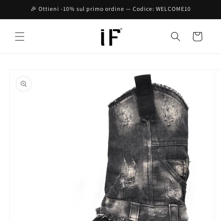
Vai
🎉 Ottieni -10% sul primo ordine — Codice: WELCOME10
direttamente
ai contenuti
Carrello
Passa alle
informazioni
sul prodotto