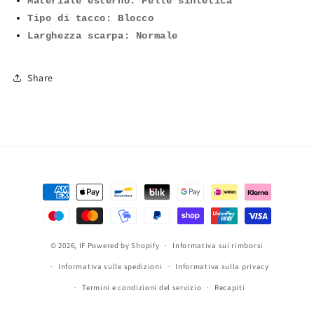
Materiale esterno: Pelle sintetica
Ghetta
Ghetta
Tipo di tacco:
Blocco
Risvolto
Risvolto
Larghezza s
Jeans
carpa: Normale
Jeans
6657
6657
Share
Metodi
di
pagamento
© 2026,
IF
Powered by Shopify
Informativa sui rimborsi
Informativa sulle spedizioni
Informativa sulla privacy
Termini e condizioni del servizio
Recapiti