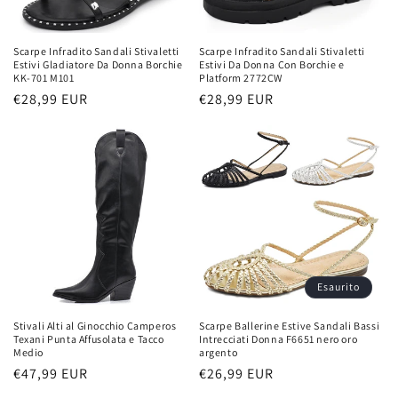
n
e
Scarpe Infradito Sandali Stivaletti
Scarpe Infradito Sandali Stivaletti
Estivi Gladiatore Da Donna Borchie
Estivi Da Donna Con Borchie e
:
KK-701 M101
Platform 2772CW
Prezzo
€28,99 EUR
Prezzo
€28,99 EUR
di
di
listino
listino
Esaurito
Stivali Alti al Ginocchio Camperos
Scarpe Ballerine Estive Sandali Bassi
Texani Punta Affusolata e Tacco
Intrecciati Donna F6651 nero oro
Medio
argento
Prezzo
€47,99 EUR
Prezzo
€26,99 EUR
di
di