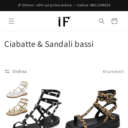
Vai
🎉 Ottieni -10% sul primo ordine — Codice: WELCOME10
direttamente
ai contenuti
Carrello
C
Ciabatte & Sandali bassi
o
l
Ordina
40 prodotti
l
e
z
i
o