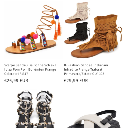
listino
listino
Scarpe Sandali Da Donna Schiava
IF Fashion Sandali Indianini
Ibiza Pom Pom Bohémien Frange
Infradito Frange Traforati
Colorate IF1317
Primavera/Estate GLY-103
Prezzo
€26,99 EUR
Prezzo
€29,99 EUR
di
di
listino
listino