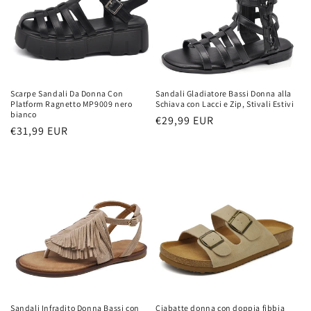
Scarpe Sandali Da Donna Con
Sandali Gladiatore Bassi Donna alla
Platform Ragnetto MP9009 nero
Schiava con Lacci e Zip, Stivali Estivi
bianco
Prezzo
€29,99 EUR
Prezzo
€31,99 EUR
di
di
listino
listino
Sandali Infradito Donna Bassi con
Ciabatte donna con doppia fibbia