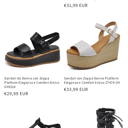
di
Prezzo
€31,99 EUR
listino
di
listino
Sandali da Donna con Zeppa
Sandali con Zeppa Donna Platform
Platform Eleganza e Comfort Estivo
Eleganza e Comfort Estivo Z7479-09
GY8518
Prezzo
€33,99 EUR
Prezzo
€29,99 EUR
di
di
listino
listino