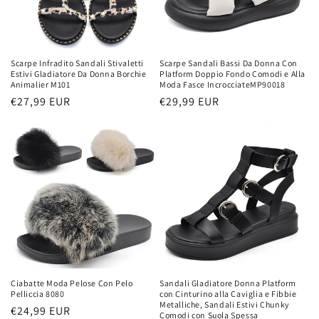
Scarpe Infradito Sandali Stivaletti
Scarpe Sandali Bassi Da Donna Con
Estivi Gladiatore Da Donna Borchie
Platform Doppio Fondo Comodi e Alla
Animalier M101
Moda Fasce IncrocciateMP90018
Prezzo
€27,99 EUR
Prezzo
€29,99 EUR
di
di
listino
listino
Ciabatte Moda Pelose Con Pelo
Sandali Gladiatore Donna Platform
Pelliccia 8080
con Cinturino alla Caviglia e Fibbie
Metalliche, Sandali Estivi Chunky
Prezzo
€24,99 EUR
Comodi con Suola Spessa