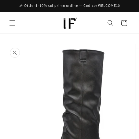
Vai
🎉 Ottieni -10% sul primo ordine — Codice: WELCOME10
direttamente
ai contenuti
Carrello
Passa alle
informazioni
sul prodotto