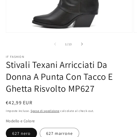
Apri
A
contenuti
c
multimediali
m
su
1
/
13
1
2
in
in
IF FASHION
finestra
fi
Stivali Texani Arricciati Da
modale
m
Donna A Punta Con Tacco E
Ghetta Risvolto MP627
Prezzo
€42,99 EUR
di
Imposte incluse.
Spese di spedizione
calcolate al check-out.
listino
Modello e Colore
627 nero
627 marrone