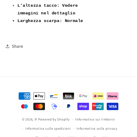
Design
Design
L'altezza tacco
:
Vedere
Rimovibile
Rimovibile
immag
ini
nel
dettaglio
507CW
507CW
Larghezza s
carpa: Normale
Share
Metodi
di
pagamento
© 2026,
IF
Powered by Shopify
Informativa sui rimborsi
Informativa sulle spedizioni
Informativa sulla privacy