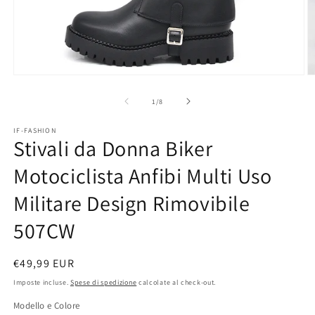
Apri
A
contenuti
c
multimediali
m
su
1
/
8
1
2
in
in
IF-FASHION
finestra
fi
Stivali da Donna Biker
modale
m
Motociclista Anfibi Multi Uso
Militare Design Rimovibile
507CW
Prezzo
€49,99 EUR
di
Imposte incluse.
Spese di spedizione
calcolate al check-out.
listino
Modello e Colore