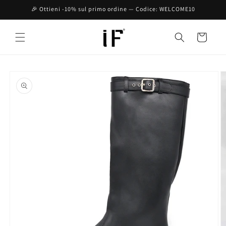
Vai
🎉 Ottieni -10% sul primo ordine — Codice: WELCOME10
direttamente
ai contenuti
Carrello
Passa alle
informazioni
sul prodotto