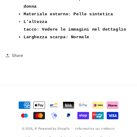
MP635-
MP635-
donna
1
1
Materiale esterno: Pelle sintetica
L'altezza
tacco
:
Vedere
le
immag
ini
nel
dettaglio
Larghezza s
carpa: Normale
Share
Metodi
di
pagamento
© 2026,
IF
Powered by Shopify
Informativa sui rimborsi