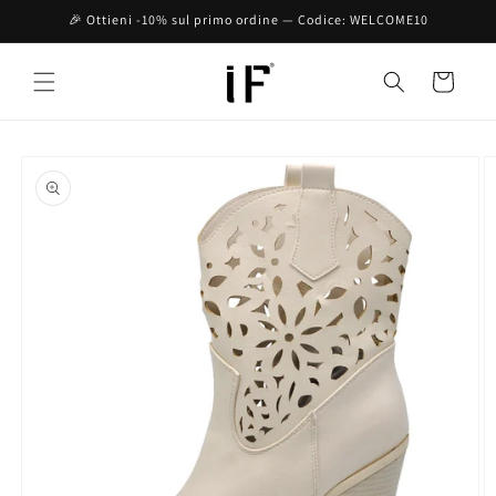
Vai
🎉 Ottieni -10% sul primo ordine — Codice: WELCOME10
direttamente
ai contenuti
Carrello
Passa alle
informazioni
sul prodotto