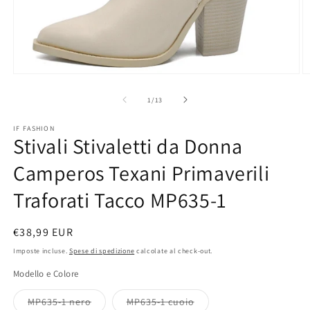
Apri
A
contenuti
c
multimediali
m
su
1
/
13
1
2
in
in
IF FASHION
finestra
fi
Stivali Stivaletti da Donna
modale
m
Camperos Texani Primaverili
Traforati Tacco MP635-1
Prezzo
€38,99 EUR
di
Imposte incluse.
Spese di spedizione
calcolate al check-out.
listino
Modello e Colore
Variante
Variante
MP635-1 nero
MP635-1 cuoio