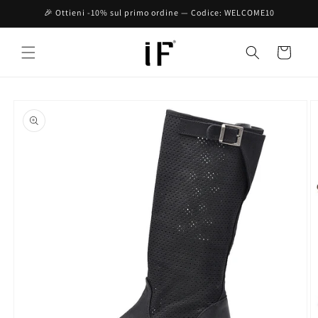
Vai
🎉 Ottieni -10% sul primo ordine — Codice: WELCOME10
direttamente
ai contenuti
Carrello
Passa alle
informazioni
sul prodotto