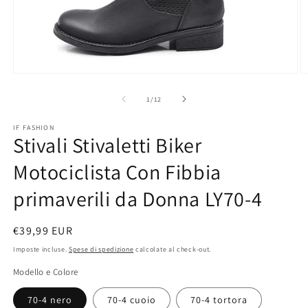
Apri
A
contenuti
c
multimediali
m
su
1
/
12
1
2
in
in
IF FASHION
finestra
fi
Stivali Stivaletti Biker
modale
m
Motociclista Con Fibbia
primaverili da Donna LY70-4
Prezzo
€39,99 EUR
di
Imposte incluse.
Spese di spedizione
calcolate al check-out.
listino
Modello e Colore
70-4 nero
70-4 cuoio
70-4 tortora