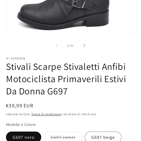
Apri
A
contenuti
c
multimediali
m
su
1
/
11
1
2
in
in
IF-FASHION
finestra
fi
Stivali Scarpe Stivaletti Anfibi
modale
m
Motociclista Primaverili Estivi
Da Donna G697
Prezzo
€39,99 EUR
di
Imposte incluse.
Spese di spedizione
calcolate al check-out.
listino
Modello e Colore
Variante
G697 nero
G697 camel
G697 beige