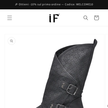
Vai
🎉 Ottieni -10% sul primo ordine — Codice: WELCOME10
direttamente
ai contenuti
Carrello
Passa alle
informazioni
sul prodotto