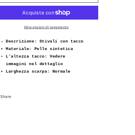
Alti
Alti
Arricciati
Arricciati
Da
Da
Donna
Donna
Con
Con
Altre opzioni di pagamento
Fibbia
Fibbia
Tacco
Tacco
Descrizione: Stivali con tacco
Grosso
Grosso
Materiale: Pelle sintetica
Plateau
Plateau
L'altezza tacco
:
Vedere
G693
G693
immag
ini
nel
dettaglio
nero
nero
khaki
khaki
Larghezza s
carpa: Normale
brown
brown
Share