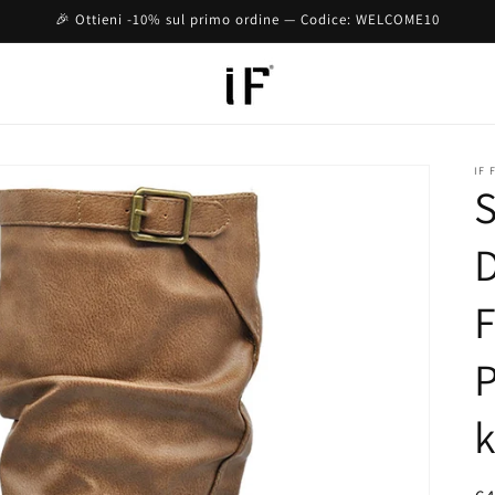
🎉 Ottieni -10% sul primo ordine — Codice: WELCOME10
IF 
S
F
P