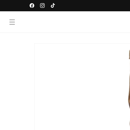
Vai
direttamente
Facebook
Instagram
TikTok
ai contenuti
Passa alle
informazioni
sul prodotto