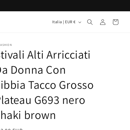
P
Accedi
Carrello
Italia | EUR €
a
e
s
FASHION
tivali Alti Arricciati
e
/
Da Donna Con
A
ibbia Tacco Grosso
r
e
lateau G693 nero
a
g
khaki brown
e
o