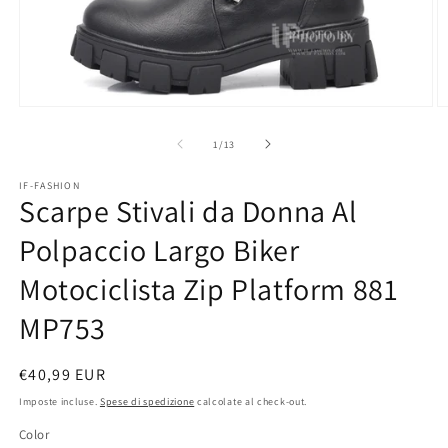
Apri
A
contenuti
c
multimediali
m
su
1
/
13
1
2
in
in
IF-FASHION
finestra
fi
Scarpe Stivali da Donna Al
modale
m
Polpaccio Largo Biker
Motociclista Zip Platform 881
MP753
Prezzo
€40,99 EUR
di
Imposte incluse.
Spese di spedizione
calcolate al check-out.
listino
Color