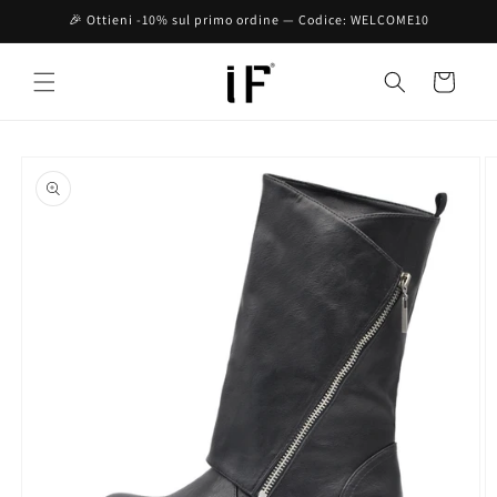
Vai
🎉 Ottieni -10% sul primo ordine — Codice: WELCOME10
direttamente
ai contenuti
Carrello
Passa alle
informazioni
sul prodotto