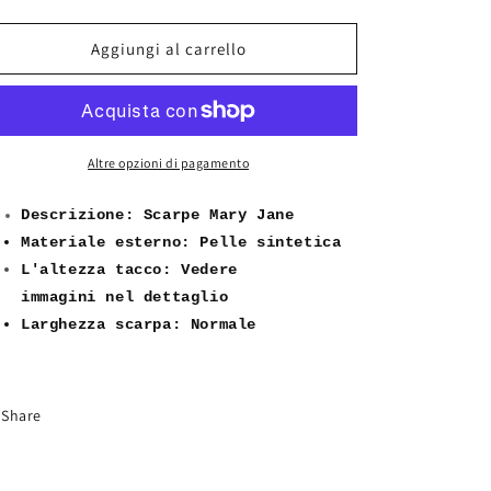
quantità
quantità
per
per
Scarpe
Scarpe
Aggiungi al carrello
Stile
Stile
Mary
Mary
Jane
Jane
da
da
Donna
Donna
Altre opzioni di pagamento
Decorazioni
Decorazioni
Brogue
Brogue
Descrizione: Scarpe Mary Jane
Eleganti
Eleganti
Materiale esterno: Pelle sintetica
Inglesi
Inglesi
L'altezza tacco
:
Vedere
Londra
Londra
immag
ini
nel
dettaglio
Oxford
Oxford
GA011
GA011
Larghezza s
carpa: Normale
nero
nero
marrone
marrone
Share