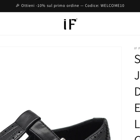
🎉 Ottieni -10% sul primo ordine — Codice: WELCOME10
IF 
S
D
E
L