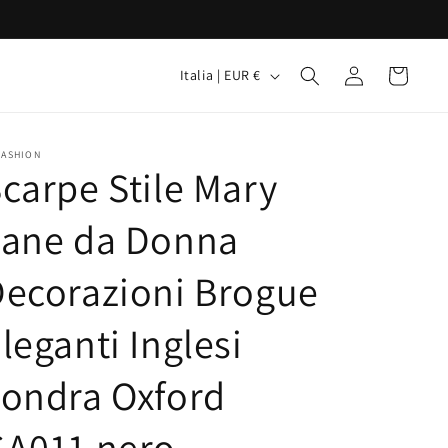
P
Accedi
Carrello
Italia | EUR €
a
e
s
FASHION
carpe Stile Mary
e
/
Jane da Donna
A
ecorazioni Brogue
r
e
leganti Inglesi
a
g
ondra Oxford
e
GA011 nero
o