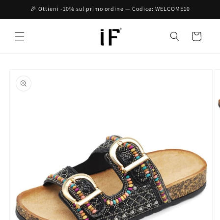
Vai
🎉 Ottieni -10% sul primo ordine — Codice: WELCOME10
direttamente
ai contenuti
Carrello
Passa alle
informazioni
sul prodotto