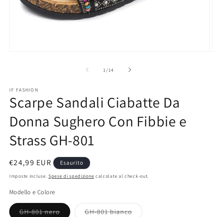
Apri
A
contenuti
c
multimediali
m
su
1
/
14
1
2
in
in
IF FASHION
finestra
fi
Scarpe Sandali Ciabatte Da
modale
m
Donna Sughero Con Fibbie e
Strass GH-801
Prezzo
€24,99 EUR
Esaurito
di
Imposte incluse.
Spese di spedizione
calcolate al check-out.
listino
Modello e Colore
Variante
Variante
GH-801 nero
GH-801 bianco