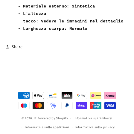
Strass
Strass
Materiale esterno: Sintetica
GH-
GH-
L'altezza
801
801
tacco
:
Vedere
le
immag
ini
nel
dettaglio
Larghezza s
carpa: Normale
Share
Metodi
di
pagamento
© 2026,
IF
Powered by Shopify
Informativa sui rimborsi
Informativa sulle spedizioni
Informativa sulla privacy