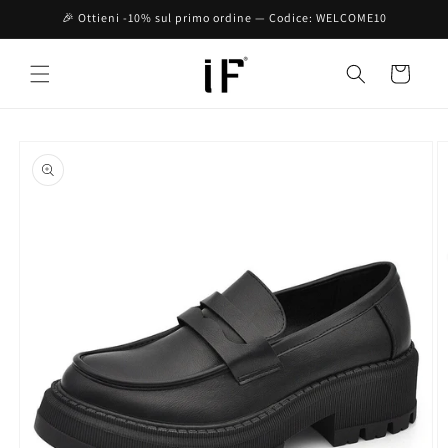
Vai
🎉 Ottieni -10% sul primo ordine — Codice: WELCOME10
direttamente
ai contenuti
Carrello
Passa alle
informazioni
sul prodotto