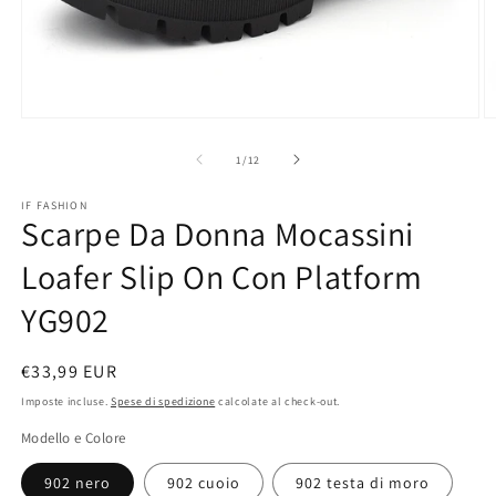
Apri
A
contenuti
c
multimediali
m
su
1
/
12
1
2
in
in
IF FASHION
finestra
fi
Scarpe Da Donna Mocassini
modale
m
Loafer Slip On Con Platform
YG902
Prezzo
€33,99 EUR
di
Imposte incluse.
Spese di spedizione
calcolate al check-out.
listino
Modello e Colore
902 nero
902 cuoio
902 testa di moro