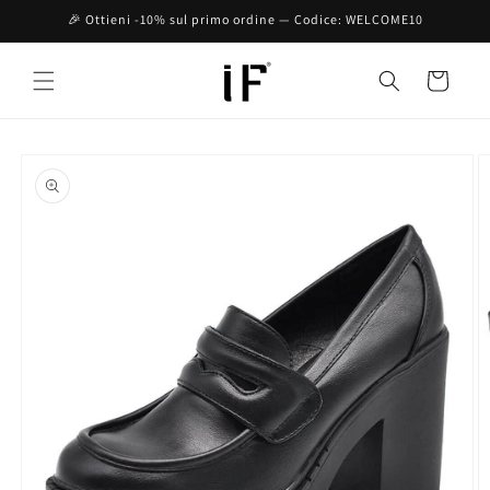
Vai
🎉 Ottieni -10% sul primo ordine — Codice: WELCOME10
direttamente
ai contenuti
Carrello
Passa alle
informazioni
sul prodotto