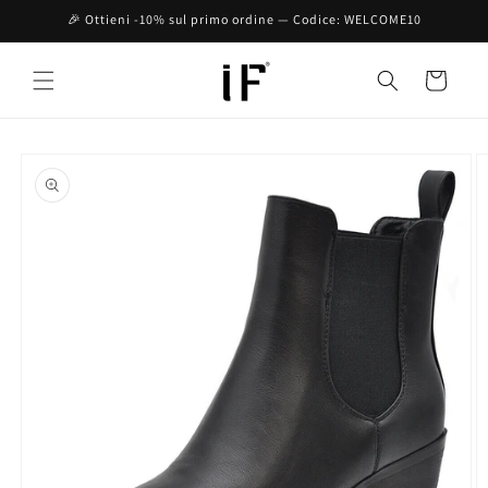
Vai
🎉 Ottieni -10% sul primo ordine — Codice: WELCOME10
direttamente
ai contenuti
Carrello
Passa alle
informazioni
sul prodotto