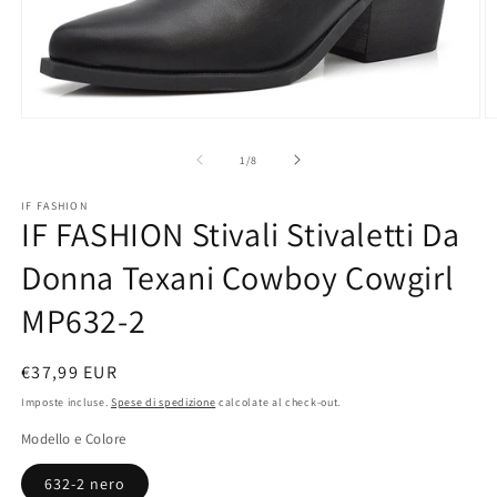
Apri
A
contenuti
c
multimediali
m
su
1
/
8
1
2
in
in
IF FASHION
finestra
fi
IF FASHION Stivali Stivaletti Da
modale
m
Donna Texani Cowboy Cowgirl
MP632-2
Prezzo
€37,99 EUR
di
Imposte incluse.
Spese di spedizione
calcolate al check-out.
listino
Modello e Colore
632-2 nero