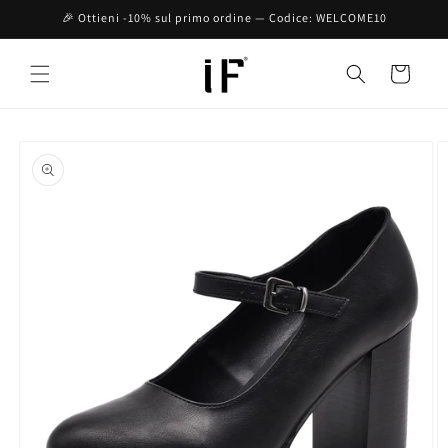
Vai
🎉 Ottieni -10% sul primo ordine — Codice: WELCOME10
direttamente
ai contenuti
Carrello
Passa alle
informazioni
sul prodotto