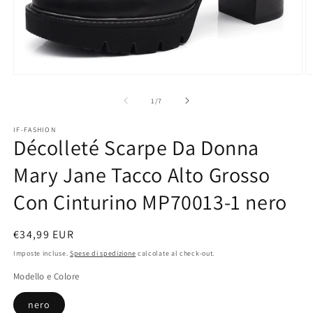
Apri
A
contenuti
c
multimediali
m
su
1
/
7
1
2
in
in
IF-FASHION
finestra
fi
Décolleté Scarpe Da Donna
modale
m
Mary Jane Tacco Alto Grosso
Con Cinturino MP70013-1 nero
Prezzo
€34,99 EUR
di
Imposte incluse.
Spese di spedizione
calcolate al check-out.
listino
Modello e Colore
nero